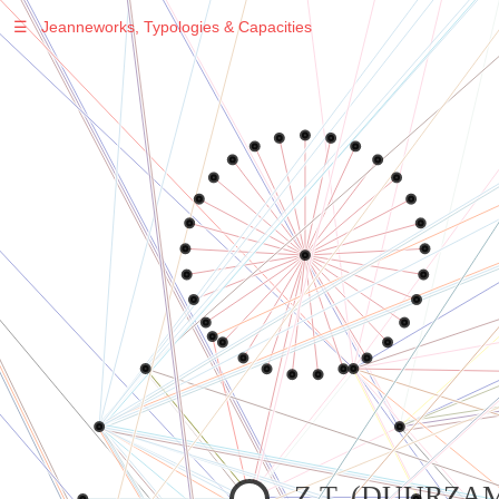
☰
Jeanneworks, Typologies & Capacities
Z.T. (DUURZA